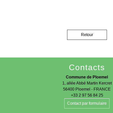
Retour
Contacts
Commune de Ploemel
1, allée Abbé Martin Kercret
56400 Ploemel - FRANCE
+33 2 97 56 84 25
Contact par formulaire