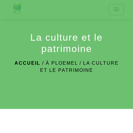
menu
La culture et le
patrimoine
ACCUEIL
/
À PLOEMEL
/
LA CULTURE
ET LE PATRIMOINE