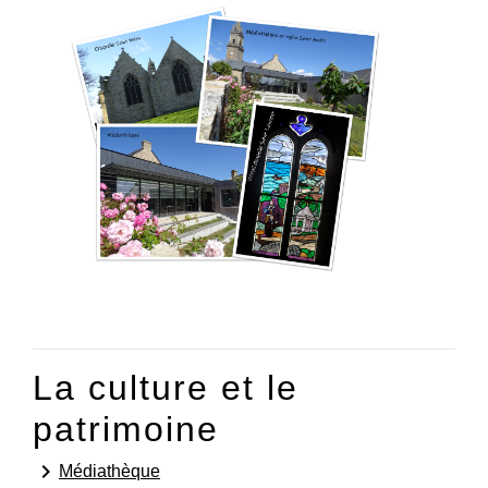
La culture et le
patrimoine
keyboard_arrow_right
Médiathèque