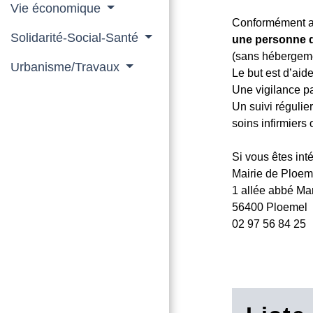
Vie économique
Conformément a
Solidarité-Social-Santé
une personne d
(sans hébergem
Urbanisme/Travaux
Le but est d’aid
Une vigilance pa
Un suivi régulie
soins infirmiers
Si vous êtes inté
Mairie de Ploem
1 allée abbé Mar
56400 Ploemel
02 97 56 84 25